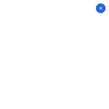
登录平台
✕
金沙娱乐场
访问金沙娱乐场官网，了解金沙娱乐场核心服务、App下载与平台功
能。我们为您提供专业、稳定的使用体验和清晰的功能指引。
立即咨询
了解更多
我们的服务